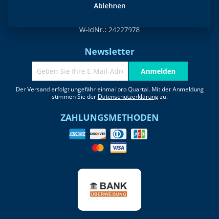
Telefon CZ +420 739 323 542
Ablehnen
office@plastisoltransfer24.com
W-IdNr.: 24227978
Newsletter
Anmelden
Der Versand erfolgt ungefähr einmal pro Quartal. Mit der Anmeldung
stimmen Sie der
Datenschutzerklärung
zu.
ZAHLUNGSMETHODEN