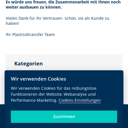
Es würde uns freuen, die Zusammenarbeit mit Ihnen noch
weiter ausbauen zu können.
Vielen Dank für ihr Vertrauen- schön, sie als Kunde zu
haben!
Ihr Plastisoltransfer Team
Kategorien
Neueste
Wir verwenden Cookies
Blog
(33)
Wir verwenden Cookies für das reibungslose
Funktionieren der Website, Webanalyse und
Performance-Marketing.
Cookies-Einstellungen
Kontakt
Zustimmen
Telefon DE +49 (0)7232 3192675