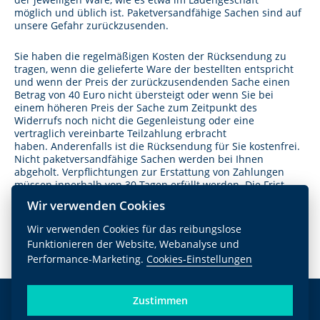
möglich und üblich ist. Paketversandfähige Sachen sind auf
unsere Gefahr zurückzusenden.
Sie haben die regelmäßigen Kosten der Rücksendung zu
tragen, wenn die gelieferte Ware der bestellten entspricht
und wenn der Preis der zurückzusendenden Sache einen
Betrag von 40 Euro nicht übersteigt oder wenn Sie bei
einem höheren Preis der Sache zum Zeitpunkt des
Widerrufs noch nicht die Gegenleistung oder eine
vertraglich vereinbarte Teilzahlung erbracht
haben. Anderenfalls ist die Rücksendung für Sie kostenfrei.
Nicht paketversandfähige Sachen werden bei Ihnen
abgeholt. Verpflichtungen zur Erstattung von Zahlungen
müssen innerhalb von 30 Tagen erfüllt werden. Die Frist
beginnt für Sie mit der Absendung Ihrer Widerrufserklärung
Wir verwenden Cookies
oder der Sache, für uns mit deren Empfang.
Wir verwenden Cookies für das reibungslose
Funktionieren der Website, Webanalyse und
Performance-Marketing.
Cookies-Einstellungen
Kontakt
Zustimmen