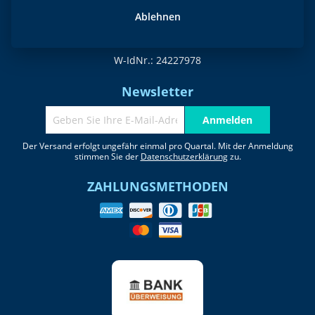
Telefon DE +49 (0)7232 3192675
Ablehnen
Telefon CZ +420 739 323 542
office@plastisoltransfer24.com
W-IdNr.: 24227978
Newsletter
Anmelden
Der Versand erfolgt ungefähr einmal pro Quartal. Mit der Anmeldung
stimmen Sie der
Datenschutzerklärung
zu.
ZAHLUNGSMETHODEN