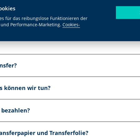
ookies
s für das reibungslose Funktionieren der
 und Performance-Marketing.
Cookies-
nsfer?
as können wir tun?
e bezahlen?
ansferpapier und Transferfolie?