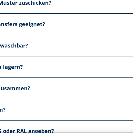
 Muster zuschicken?
ansfers geeignet?
s waschbar?
u lagern?
e zusammen?
en?
S oder RAL angeben?