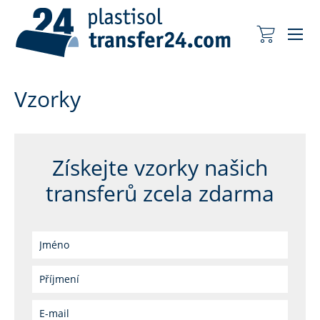
Me
Můj košík
Vzorky
Získejte vzorky našich
transferů zcela zdarma