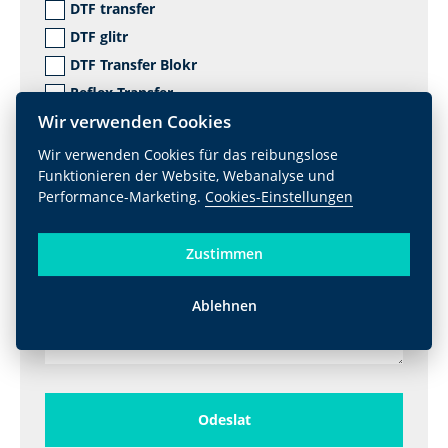
DTF transfer
DTF glitr
DTF Transfer Blokr
Reflex Transfer
Wir verwenden Cookies
Holographic Transfer
Glow Transfer
Wir verwenden Cookies für das reibungslose
Funktionieren der Website, Webanalyse und
Nášivky a etikety
Performance-Marketing.
Cookies-Einstellungen
Glitr
Zustimmen
Ablehnen
Odeslat